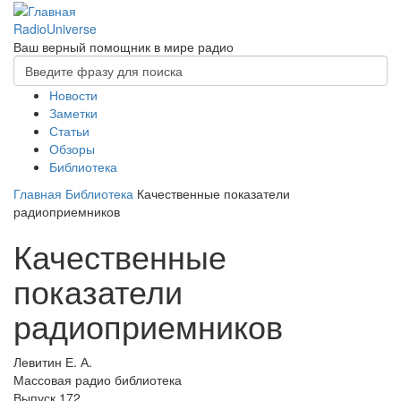
Перейти
к
RadioUniverse
основному
Ваш верный помощник в мире радио
Форма
содержанию
поиска
Главное
Новости
Поиск
Заметки
меню
Статьи
Обзоры
Библиотека
Главная
Библиотека
Качественные показатели
радиоприемников
Качественные
показатели
радиоприемников
Левитин Е. А.
Массовая радио библиотека
Выпуск 172