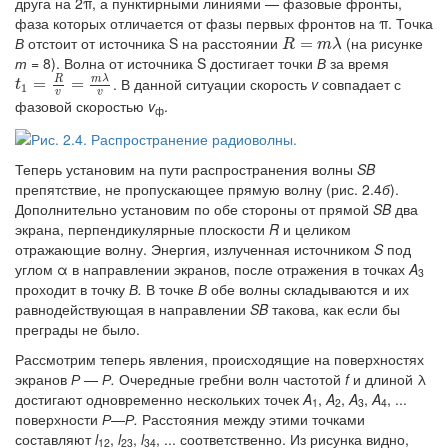
друга на 2π, а пунктирными линиями — фазовые фронты,
фаза которых отличается от фазы первых фронтов на π. Точка
В
отстоит от источника S на расстоянии
(на рисунке
R
=
=
m
λ
R
m
λ
т =
8). Волна от источника S достигает точки
В
за время
R
m
λ
. В данной ситуации скорость
v
совпадает с
t
1
=
=
R
v
=
m
=
λ
v
t
1
v
v
фазовой скоростью
v
.
ф
Теперь установим на пути распространения волны
SB
препятствие, не пропускающее прямую волну (рис. 2.4
б
).
Дополнительно установим по обе стороны от прямой
SB
два
экрана, перпендикулярные плоскости
R
и целиком
отражающие волну. Энергия, излученная источником
S
под
углом α в направлении экранов, после отражения в точках
A
3
проходит в точку
В.
В точке
В
обе волны складываются и их
равнодействующая в направлении
SB
такова, как если бы
преграды не было.
Рассмотрим теперь явления, происходящие на поверхностях
экранов
Р
—
Р.
Очередные гребни волн частотой
f
и длиной λ
достигают одновременно нескольких точек
A
,
A
,
A
,
A
, ...
1
2
3
4
поверхности
Р
—
Р.
Расстояния между этими точками
составляют
l
,
l
,
l
, ... соответственно. Из рисунка видно,
12
23
34