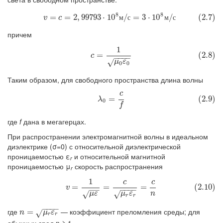
8
8
(2.7)
v
=
c
=
2
,
99793
⋅
10
8
м
/
с
=
3
⋅
10
8
м
/
с
=
=
2
,
99793
⋅
10
/
=
3
⋅
10
/
(2.7)
м
с
м
с
v
c
причем
1
(2.8)
c
=
1
μ
0
ε
0
=
(2.8)
c
−
−
−
−
√
μ
ε
0
0
Таким образом, для свободного пространства длина волны
c
(2.9)
λ
0
=
c
f
=
(2.9)
λ
0
f
где
f
дана в мегагерцах.
При распространении электромагнитной волны в идеальном
диэлектрике (σ=0) с относительной диэлектрической
проницаемостью ε
и относительной магнитной
r
проницаемостью μ
скорость распространения
r
1
c
c
(2.10)
v
=
1
μ
ε
=
c
μ
r
ε
r
=
c
n
=
=
=
(2.10)
v
−
−
−
−
−
−
√
μ
ε
√
μ
ε
n
r
r
−
−
−
−
где
— коэффициент преломления среды; для
n
=
=
μ
r
ε
r
n
√
μ
ε
r
r