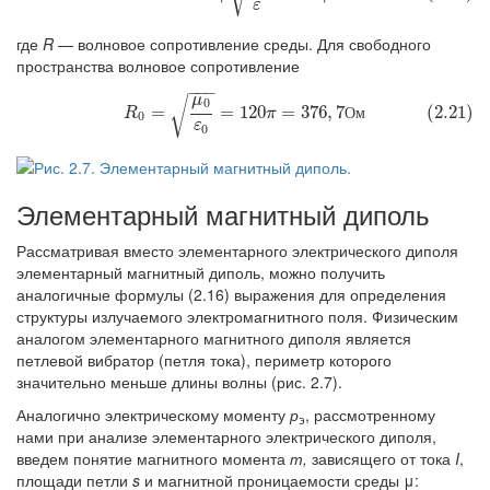
ε
где
R
— волновое сопротивление среды. Для свободного
пространства волновое сопротивление
−
−
−
μ
√
(2.21)
R
0
=
μ
0
ε
0
=
120
π
=
376
,
7
О
м
0
=
=
120
=
376
,
7
(2.21)
О
м
R
π
0
ε
0
Элементарный магнитный диполь
Рассматривая вместо элементарного электрического диполя
элементарный магнитный диполь, можно получить
аналогичные формулы (2.16) выражения для определения
структуры излучаемого электромагнитного поля. Физическим
аналогом элементарного магнитного диполя является
петлевой вибратор (петля тока), периметр которого
значительно меньше длины волны (рис. 2.7).
Аналогично электрическому моменту
р
, рассмотренному
э
нами при анализе элементарного электрического диполя,
введем понятие магнитного момента
т,
зависящего от тока
I
,
площади петли
s
и магнитной проницаемости среды μ: