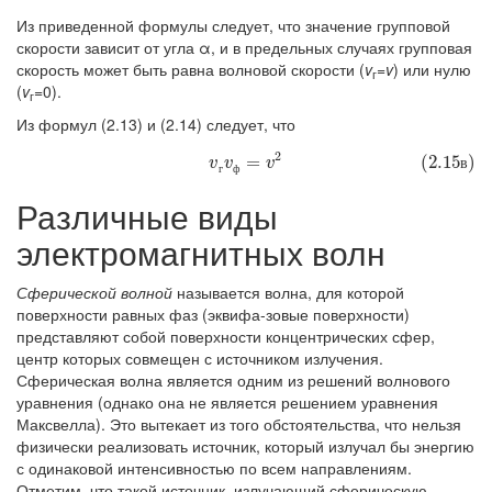
Из приведенной формулы следует, что значение групповой
скорости зависит от угла α, и в предельных случаях групповая
скорость может быть равна волновой скорости (
v
=
v
) или нулю
г
(
v
=0).
г
Из формул (2.13) и (2.14) следует, что
2
(2.15в)
v
г
v
ф
=
v
2
=
(2.15
)
в
v
v
v
г
ф
Различные виды
электромагнитных волн
Сферической волной
называется волна, для которой
поверхности равных фаз (эквифа-зовые поверхности)
представляют собой поверхности концентрических сфер,
центр которых совмещен с источником излучения.
Сферическая волна является одним из решений волнового
уравнения (однако она не является решением уравнения
Максвелла). Это вытекает из того обстоятельства, что нельзя
физически реализовать источник, который излучал бы энергию
с одинаковой интенсивностью по всем направлениям.
Отметим, что такой источник, излучающий сферическую