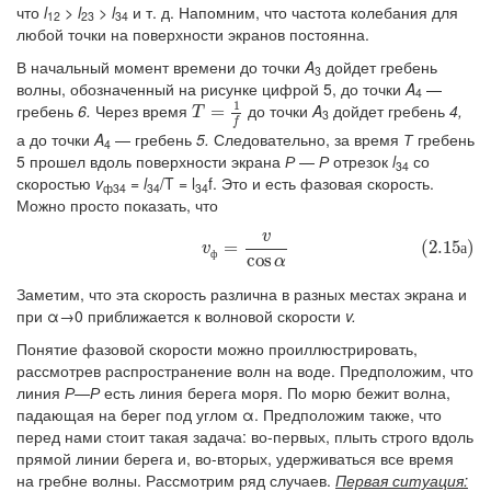
что
l
>
l
>
l
и т. д. Напомним, что частота колебания для
12
23
34
любой точки на поверхности экранов постоянна.
В начальный момент времени до точки
A
дойдет гребень
3
волны, обозначенный на рисунке цифрой 5, до точки
A
—
4
1
гребень
6.
Через время
до точки
A
дойдет гребень
4,
T
=
=
1
f
T
3
f
а до точки
A
— гребень
5.
Следовательно, за время
Т
гребень
4
5 прошел вдоль поверхности экрана
Р
—
Р
отрезок
l
со
34
скоростью
v
= l
/T = l
f. Это и есть фазовая скорость.
ф34
34
34
Можно просто показать, что
v
(2.15а)
v
ф
=
v
cos
α
=
(2.15
)
а
v
ф
cos
α
Заметим, что эта скорость различна в разных местах экрана и
при α→0 приближается к волновой скорости
v.
Понятие фазовой скорости можно проиллюстрировать,
рассмотрев распространение волн на воде. Предположим, что
линия
Р
—
Р
есть линия берега моря. По морю бежит волна,
падающая на берег под углом α. Предположим также, что
перед нами стоит такая задача: во-первых, плыть строго вдоль
прямой линии берега и, во-вторых, удерживаться все время
на гребне волны. Рассмотрим ряд случаев.
Первая ситуация: