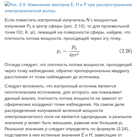
Если поместить изотропный излучатель
N
с мощностью
излучения
Р
в центр сферы (рис. 2.10), то для произвольной
0
точки О(r, θ, φ), лежащей на поверхности сферы, найдем, что
плотность потока мощности, проходящей через эту точку,
P
(2.26)
p
i
=
P
0
4
π
r
2
0
=
(2.26)
p
i
2
4
π
r
Отсюда следует, что плотность потока мощности, проходящей
через точку наблюдения, обратно пропорциональна квадрату
расстояния от точки наблюдения до источника.
Следует вспомнить, что изотропный источник является
гипотетическим источником, для которого, как показывает
данный анализ, плотность потока мощности не зависит от
сферических координат точки наблюдения. На самом деле
распределение излучаемой антенной мощности
электромагнитного поля не является однородным, и реальное
значение
р
может быть меньшим, равным или большим
р
.
i
Реальное значение
р
следует определять по формуле (2.24),
подставляя в нее истинные значения
E
и
H
, зависящие от