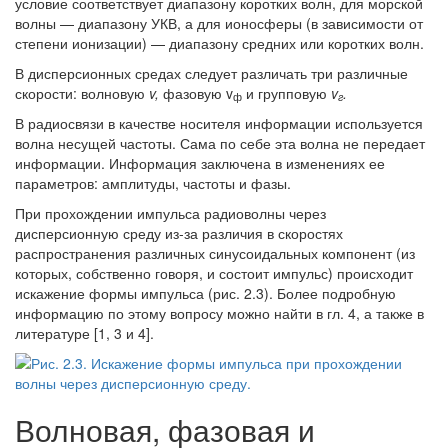
условие соответствует диапазону коротких волн, для морской
волны — диапазону УКВ, а для ионосферы (в зависимости от
степени ионизации) — диапазону средних или коротких волн.
В дисперсионных средах следует различать три различные
скорости: волновую
v,
фазовую v
и групповую
v
.
ф
г
В радиосвязи в качестве носителя информации используется
волна несущей частоты. Сама по себе эта волна не передает
информации. Информация заключена в изменениях ее
параметров: амплитуды, частоты и фазы.
При прохождении импульса радиоволны через
дисперсионную среду из-за различия в скоростях
распространения различных синусоидальных компонент (из
которых, собственно говоря, и состоит импульс) происходит
искажение формы импульса (рис. 2.3). Более подробную
информацию по этому вопросу можно найти в гл. 4, а также в
литературе [1, 3 и 4].
Волновая, фазовая и