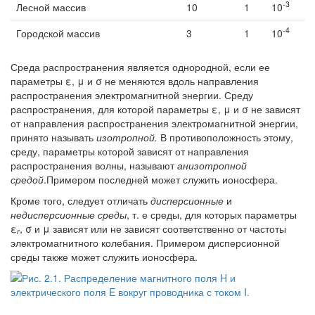
-3
Лесной массив
10
1
10
-4
Городской массив
3
1
10
Среда распространения является однородной, если ее
параметры ε, μ и σ не меняются вдоль направления
распространения электромагнитной энергии. Среду
распространения, для которой параметры ε, μ и σ не зависят
от направления распространения электромагнитной энергии,
принято называть
изотропной
.
В противоположность этому,
среду, параметры которой зависят от направления
распространения волны, называют
анизотропной
средой
.Примером последней может служить ионосфера.
Кроме того, следует отличать
дисперсионные
и
недисперсионные среды
, т. е среды, для которых параметры
ε
, σ и μ зависят или не зависят соответственно от частоты
r
электромагнитного колебания. Примером дисперсионной
среды также может служить ионосфера.