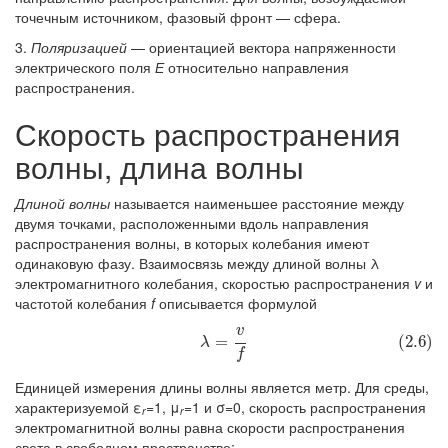
точечным источником, фазовый фронт — сфера.
3.
Поляризацией
— ориентацией вектора напряженности
электрического поля
Е
относительно направления
распространения.
Скорость распространения
волны, длина волны
Длиной волны
называется наименьшее расстояние между
двумя точками, расположенными вдоль направления
распространения волны, в которых колебания имеют
одинаковую фазу. Взаимосвязь между длиной волны λ
электромагнитного колебания, скоростью распространения
v
и
частотой колебания
f
описывается формулой
v
(2.6)
λ
=
v
f
=
(2.6)
λ
f
Единицей измерения длины волны является метр. Для среды,
характеризуемой ε
=1, μ
=1 и σ=0, скорость распространения
r
r
электромагнитной волны равна скорости распространения
света в свободном пространстве: