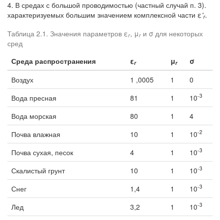
4. В средах с большой проводимостью (частный случай п. 3).
характеризуемых большим значением комплексной части ε
'
.
r
Таблица 2.1. Значения параметров ε
, μ
и σ для некоторых
r
r
сред
Среда распространения
ε
μ
σ
r
r
Воздух
1 ,0005
1
0
-3
Вода пресная
81
1
10
Вода морская
80
1
4
-2
Почва влажная
10
1
10
-3
Почва сухая, песок
4
1
10
-3
Скалистый грунт
10
1
10
-3
Снег
1,4
1
10
-3
Лед
3,2
1
10