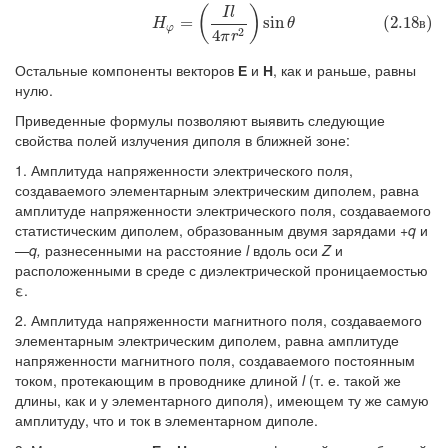
(
)
(2.18в)
H
φ
=
(
I
l
4
π
r
2
)
sin
θ
I
l
=
sin
(2.18
)
в
H
θ
φ
2
4
π
r
Остальные компоненты векторов
Е
и
Н
, как и раньше, равны
нулю.
Приведенные формулы позволяют выявить следующие
свойства полей излучения диполя в ближней зоне:
1. Амплитуда напряженности электрического поля,
создаваемого элементарным электрическим диполем, равна
амплитуде напряженности электрического поля, создаваемого
статистическим диполем, образованным двумя зарядами
+q
и
—
q,
разнесенными на расстояние
l
вдоль оси
Z
и
расположенными в среде с диэлектрической проницаемостью
ε.
2. Амплитуда напряженности магнитного поля, создаваемого
элементарным электрическим диполем, равна амплитуде
напряженности магнитного поля, создаваемого постоянным
током, протекающим в проводнике длиной
l
(т. е. такой же
длины, как и у элементарного диполя), имеющем ту же самую
амплитуду, что и ток в элементарном диполе.