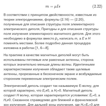
(2.22)
m
=
μ
I
s
=
(2.22)
m
μ
I
s
В соответствии с принципом двойственности, известным из
теории электродинамики, формулы (2.16) — (2.20),
полученные для описания структуры поля элементарного
электрического диполя, Пригодны и для описания структуры
поля излучения элементарного магнитного диполя. Для этого
необходимо в формулах вместо
p
написать
т,
а
Е
и
Н
э
поменять местами. Более подробно данная процедура
изложена в работах [1, 6—8].
На практике в качестве магнитных диполей могут быть
использованы петлевые или рамочные антенны, сторона
которых значительно меньше длины волны. Идентичными
характеристиками излучения обладают также щелевые
антенны, прорезанные в бесконечном экране и возбуждаемые
сторонним переменным электрическим полем.
Электрический диполь создает так называемую Е-волну, для
которой характерно, что
Е
≠0, а
Н
=0. Магнитный диполь
r
r
создает
Н
волну, которая характеризуется условиями:
E
=0, а
r
Н
≠0. Сказанное справедливо для ближней и френелевской
r
зон излучения. Для дальней зоны излучения, где
Н
=Е
=0 для
r
r