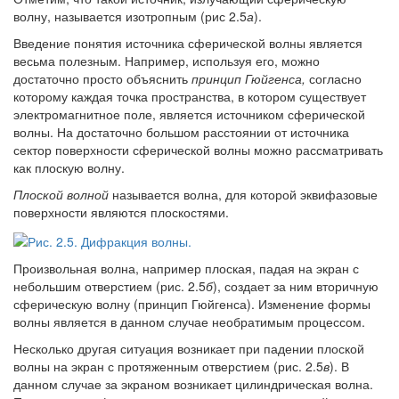
волну, называется изотропным (рис 2.5
а
).
Введение понятия источника сферической волны является
весьма полезным. Например, используя его, можно
достаточно просто объяснить
принцип Гюйгенса,
согласно
которому каждая точка пространства, в котором существует
электромагнитное поле, является источником сферической
волны. На достаточно большом расстоянии от источника
сектор поверхности сферической волны можно рассматривать
как плоскую волну.
Плоской волной
называется волна, для которой эквифазовые
поверхности являются плоскостями.
Произвольная волна, например плоская, падая на экран с
небольшим отверстием (рис. 2.5
б
), создает за ним вторичную
сферическую волну (принцип Гюйгенса). Изменение формы
волны является в данном случае необратимым процессом.
Несколько другая ситуация возникает при падении плоской
волны на экран с протяженным отверстием (рис. 2.5
в
). В
данном случае за экраном возникает цилиндрическая волна.