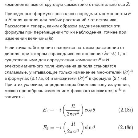
компоненты имеют круговую симметрию относительно оси
Z.
Приведенные формулы позволяют определить компоненты
Е
н
Н
поля диполя для любых расстояний
r
от источника.
Рассмотрим теперь, каким образом видоизменяются эти
формулы при перемещении точки наблюдения, точнее при
изменении величины
kr.
Если точка наблюдения находится на таком расстоянии от
диполя, при котором справедливо соотношение
, то
k
r
≪
≪
1
1
k
r
существенными для определения компонент
Е
и
H
электромагнитного поля излучения диполя становятся
-3
слагаемые, учитывающие только изменение множителей (
kr
)
-2
в формулах (2.17
а
,
б
) и множителя (
kr
)
в формуле (2.17
в
).
При этих условиях, определяющих ближнюю зону излучения,
-ikr
можно пренебречь изменением фазового множителя
e
и
записать:
(
)
(2.18а)
E
r
=
−
i
(
I
l
2
π
ε
r
3
)
cos
θ
I
l
=
−
cos
(2.18
)
а
E
i
θ
r
3
2
π
ε
r
(
)
(2.18б)
E
θ
=
−
i
(
I
l
2
π
ε
r
3
)
sin
θ
I
l
=
−
sin
(2.18
)
б
E
i
θ
θ
3
2
π
ε
r