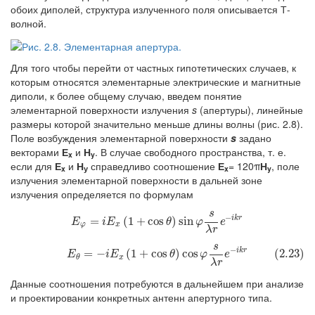
обоих диполей, структура излученного поля описывается Т-
волной.
Для того чтобы перейти от частных гипотетических случаев, к
которым относятся элементарные электрические и магнитные
диполи, к более общему случаю, введем понятие
элементарной поверхности излучения
s
(апертуры), линейные
размеры которой значительно меньше длины волны (рис. 2.8).
Поле возбуждения элементарной поверхности
s
задано
векторами
Е
и
Н
. В случае свободного пространства, т. е.
x
y
если для
Е
и
Н
справедливо соотношение
Е
= 120π
Н
, поле
x
у
x
y
излучения элементарной поверхности в дальней зоне
излучения определяется по формулам
s
−
i
k
r
=
E
φ
=
i
E
x
(
(
1
1
+
+
cos
cos
θ
)
sin
)
φ
sin
s
λ
r
e
−
i
k
r
E
i
E
θ
φ
e
φ
x
λ
r
s
(2.23)
E
θ
=
−
i
E
x
(
1
+
cos
θ
)
cos
φ
s
λ
r
e
−
i
k
r
−
i
k
r
=
−
(
1
+
cos
)
cos
(2.23)
E
i
E
θ
φ
e
x
θ
λ
r
Данные соотношения потребуются в дальнейшем при анализе
и проектировании конкретных антенн апертурного типа.