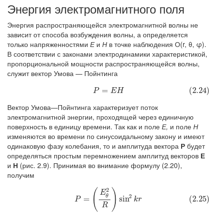
Энергия электромагнитного поля
Энергия распространяющейся электромагнитной волны не
зависит от способа возбуждения волны, а определяется
только напряженностями
Е
и
Н
в точке наблюдения О(r, θ, φ).
В соответствии с законами электродинамики характеристикой,
пропорциональной мощности распространяющейся волны,
служит вектор Умова — Пойнтинга
(2.24)
P
=
E
H
=
(2.24)
P
E
H
Вектор Умова—Пойнтинга характеризует поток
электромагнитной энергии, проходящей через единичную
поверхность в единицу времени. Так как и поле
Е,
и поле
Н
изменяются во времени по синусоидальному закону и имеют
одинаковую фазу колебания, то и амплитуда вектора
Р
будет
определяться простым перемножением амплитуд векторов
Е
и
Н
(рис. 2.9). Принимая во внимание формулу (2.20),
получим
2
(
)
(2.25)
P
=
(
E
θ
2
R
)
sin
2
k
r
E
2
θ
=
sin
(2.25)
P
k
r
R