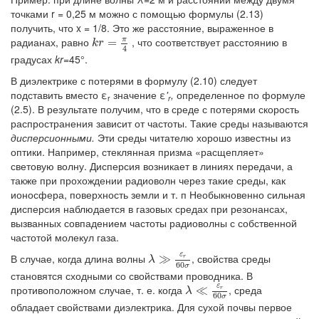
точками r = 0,25 м можно с помощью формулы (2.13)
получить, что x = 1/8. Это же расстояние, выраженное в
π
радианах, равно
, что соответствует расстоянию в
k
r
=
π
=
4
k
r
4
градусах
kr=
45°.
В диэлектрике с потерями в формулу (2.10) следует
подставить вместо ε
значение ε
'
,
определенное по формуле
r
r
(2.5). В результате получим, что в среде с потерями скорость
распространения зависит от частоты. Такие среды называются
дисперсионными.
Эти среды читателю хорошо известны из
оптики. Например, стеклянная призма «расщепляет»
световую волну. Дисперсия возникает в линиях передачи, а
также при прохождении радиоволн через такие среды, как
ионосфера, поверхность земли и т. п Необыкновенно сильная
дисперсия наблюдается в газовых средах при резонансах,
вызванных совпадением частоты радиоволны с собственной
частотой молекул газа.
ε
В случае, когда длина волны
, свойства среды
λ
≫
≫
ε
r
60
σ
r
λ
60
σ
становятся сходными со свойствами проводника. В
ε
противоположном случае, т. е. когда
, среда
λ
≪
≪
ε
r
60
σ
r
λ
60
σ
обладает свойствами диэлектрика. Для сухой почвы первое