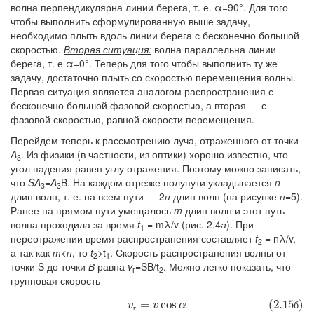
волна перпендикулярна линии берега, т. е. α=90°. Для того
чтобы выполнить сформулированную выше задачу,
необходимо плыть вдоль линии берега с бесконечно большой
скоростью.
Вторая ситуация:
волна параллельна линии
берега, т. е α=0°. Теперь для того чтобы выполнить ту же
задачу, достаточно плыть со скоростью перемещения волны.
Первая ситуация является аналогом распространения с
бесконечно большой фазовой скоростью, а вторая — с
фазовой скоростью, равной скорости перемещения.
Перейдем теперь к рассмотрению луча, отраженного от точки
A
. Из физики (в частности, из оптики) хорошо известно, что
3
угол падения равен углу отражения. Поэтому можно записать,
что
SA
=
A
B. На каждом отрезке полупути укладывается
n
3
3
длин волн, т. е. на всем пути — 2
п
длин волн (на рисунке
п=
5).
Ранее на прямом пути умещалось
m
длин волн и этот путь
волна проходила за время
t
= mλ/v (рис. 2.4
а
). При
1
переотражении время распространения составляет
t
= nλ/v,
2
а так как
т<п
, то
t
>t
. Скорость распространения волны от
2
1
точки S до точки
В
равна
v
=SB/t
. Можно легко показать, что
г
2
групповая скорость
(2.15
)
=
cos
(2.15б)
v
г
=
v
cos
α
б
v
v
α
г