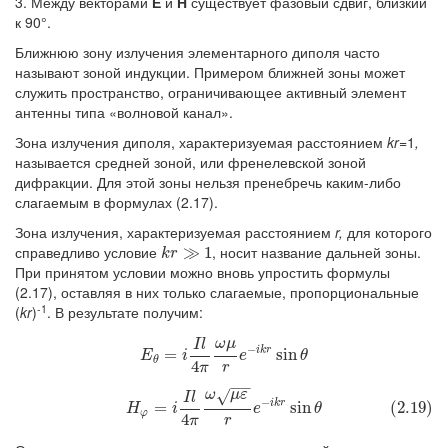
3. Между векторами
Е
и
Н
существует фазовый сдвиг, близкий
к 90°.
Ближнюю зону излучения элементарного диполя часто
называют зоной индукции. Примером ближней зоны может
служить пространство, ограничивающее активный элемент
антенны типа «волновой канал».
Зона излучения диполя, характеризуемая расстоянием
kr=
1
,
называется средней зоной, или френелевской зоной
дифракции. Для этой зоны нельзя пренебречь каким-либо
слагаемым в формулах (2.17).
Зона излучения, характеризуемая расстоянием
r,
для которого
справедливо условие
, носит название дальней зоны.
k
r
≫
≫
1
1
k
r
При принятом условии можно вновь упростить формулы
(2.17), оставляя в них только слагаемые, пропорциональные
-1
(
kr
)
. В результате получим:
ω
μ
I
l
−
i
k
r
E
=
θ
=
i
I
l
4
π
ω
μ
r
e
−
i
k
r
sin
sin
θ
E
i
e
θ
θ
4
π
r
−
−
ω
√
μ
ε
(2.19)
H
φ
=
i
I
l
4
π
ω
μ
ε
r
e
−
i
k
r
sin
θ
I
l
−
i
k
r
=
sin
(2.19)
H
i
e
θ
φ
4
π
r