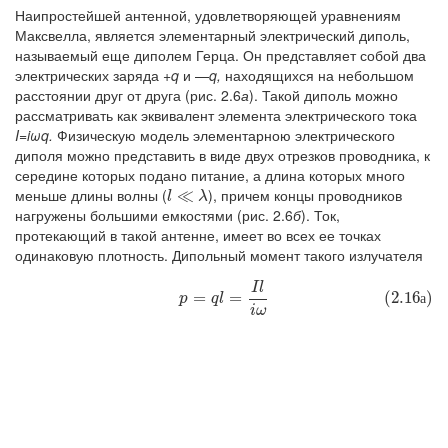
Наипростейшей антенной, удовлетворяющей уравнениям
Максвелла, является элементарный электрический диполь,
называемый еще диполем Герца. Он представляет собой два
электрических заряда
+q
и —
q,
находящихся на небольшом
расстоянии друг от друга (рис. 2.6
а
). Такой диполь можно
рассматривать как эквивалент элемента электрического тока
I=iωq.
Физическую модель элементарною электрического
диполя можно представить в виде двух отрезков проводника, к
середине которых подано питание, а длина которых много
меньше длины волны (
), причем концы проводников
l
≪
≪
λ
l
λ
нагружены большими емкостями (рис. 2.6
б
). Ток,
протекающий в такой антенне, имеет во всех ее точках
одинаковую плотность. Дипольный момент такого излучателя
I
l
(2.16а)
p
=
q
l
=
I
l
i
ω
(2.16
)
=
=
а
p
q
l
i
ω