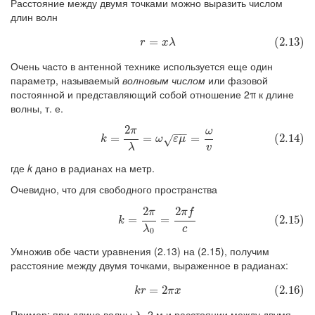
Расстояние между двумя точками можно выразить числом
длин волн
(2.13)
r
=
x
λ
=
(2.13)
r
x
λ
Очень часто в антенной технике используется еще один
параметр, называемый
волновым числом
или фазовой
постоянной и представляющий собой отношение 2π к длине
волны, т. е.
2
π
ω
(2.14)
k
=
2
π
λ
=
ω
ε
μ
=
ω
v
−
−
=
=
=
(2.14)
k
ω
ε
μ
√
λ
v
где
k
дано в радианах на метр.
Очевидно, что для свободного пространства
2
2
π
f
(2.15)
k
=
2
π
λ
0
=
2
π
f
c
π
=
=
(2.15)
k
λ
c
0
Умножив обе части уравнения (2.13) на (2.15), получим
расстояние между двумя точками, выраженное в радианах:
(2.16)
k
r
=
2
π
x
=
2
(2.16)
k
r
π
x
Пример: при длине волны λ=2 м и расстоянии между двумя