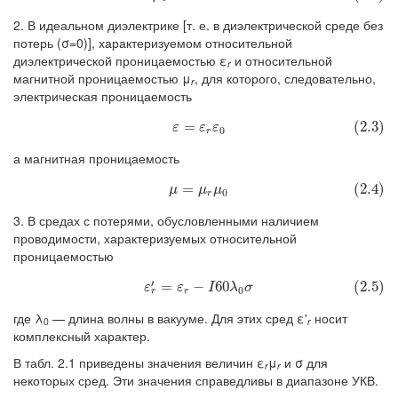
2. В идеальном диэлектрике [т. е. в диэлектрической среде без
потерь (σ=0)], характеризуемом относительной
диэлектрической проницаемостью ε
и относительной
r
магнитной проницаемостью μ
, для которого, следовательно,
r
электрическая проницаемость
(2.3)
ε
=
ε
r
ε
0
=
(2.3)
ε
ε
ε
0
r
а магнитная проницаемость
(2.4)
μ
=
μ
r
μ
0
=
(2.4)
μ
μ
μ
0
r
3. В средах с потерями, обусловленными наличием
проводимости, характеризуемых относительной
проницаемостью
′
(2.5)
ε
r
′
=
ε
r
−
I
60
λ
0
σ
=
−
60
(2.5)
ε
ε
I
λ
σ
0
r
r
где λ
— длина волны в вакууме. Для этих сред ε'
носит
0
r
комплексный характер.
В табл. 2.1 приведены значения величин ε
μ
и σ для
r
r
некоторых сред. Эти значения справедливы в диапазоне УКВ.