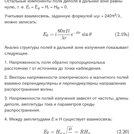
Остальные компоненты поля диполя в дальней зоне равны
нулю, т. е.
E
=
E
=
H
=
H
= 0.
r
φ
r
ϴ
2
Учитывая взаимосвязь, заданную формулой ωμ = 240π
/λ,
можно записать:
60
π
I
l
(2.19а)
E
θ
=
i
60
π
I
l
λ
r
e
−
i
k
r
sin
θ
−
i
k
r
=
sin
(2.19
)
а
E
i
e
θ
θ
λ
r
Анализ структуры полей в дальней зоне излучения показывает
следующее.
1. Напряженность поля обратно пропорциональна
расстоянию
r
от источника до точки наблюдения.
2. Векторы напряженности электрического и магнитного полей
взаимно перпендикулярны и перпендикулярны направлению
распространения волны.
3. Напряженности полей излучения зависят от частоты, длины
диполя, амплитуды тока и параметров среды
распространения.
4. Между амплитудами
Е
и
Н
существует взаимосвязь:
−
−
√
μ
(2.20)
E
θ
=
H
φ
μ
ε
=
R
H
φ
=
=
(2.20)
E
H
R
H
φ
φ
θ