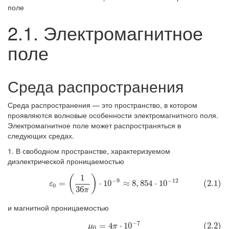
поле
2.1. Электромагнитное
поле
Среда распространения
Среда распространения — это пространство, в котором
проявляются волновые особенности электромагнитного поля.
Электромагнитное поле может распространяться в
следующих средах.
1. В свободном пространстве, характеризуемом
диэлектрической проницаемостью
1
(
)
(2.1)
ε
0
=
(
1
36
π
)
⋅
10
−
9
≈
8
,
854
⋅
10
−
12
−
9
−
12
=
⋅
10
≈
8
,
854
⋅
10
(2.1)
ε
0
36
π
и магнитной проницаемостью
−
7
(2.2)
μ
0
=
4
π
⋅
10
−
7
=
4
⋅
10
(2.2)
μ
π
0