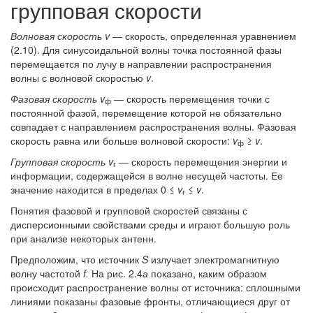
групповая скорости
Волновая скорость v
— скорость, определенная уравнением
(2.10). Для синусоидальной волны точка постоянной фазы
перемещается по лучу в направлении распространения
волны с волновой скоростью
v
.
Фазовая скорость
v
— скорость перемещения точки с
ф
постоянной фазой, перемещение которой не обязательно
совпадает с направлением распространения волны. Фазовая
скорость равна или больше волновой скорости:
v
≥
v
.
ф
Групповая скорость v
— скорость перемещения энергии и
г
информации, содержащейся в волне несущей частоты. Ее
значение находится в пределах 0 ≤
v
≤
v
.
г
Понятия фазовой и групповой скоростей связаны с
дисперсионными свойствами среды и играют большую роль
при анализе некоторых антенн.
Предположим, что источник
S
излучает электромагнитную
волну частотой
f.
На рис. 2.4
а
показано, каким образом
происходит распространение волны от источника: сплошными
линиями показаны фазовые фронты, отличающиеся друг от