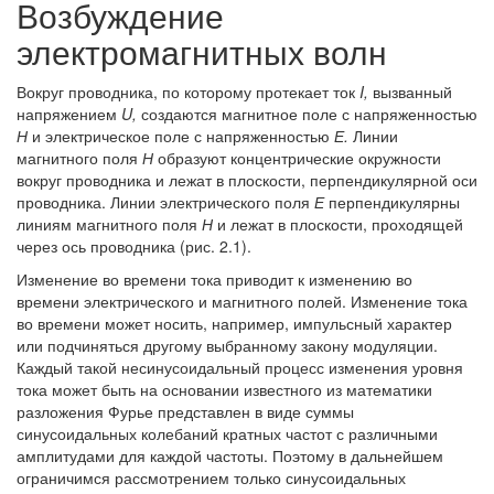
Возбуждение
электромагнитных волн
Вокруг проводника, по которому протекает ток
I
,
вызванный
напряжением
U,
создаются магнитное поле с напряженностью
Н
и электрическое поле с напряженностью
Е.
Линии
магнитного поля
Н
образуют концентрические окружности
вокруг проводника и лежат в плоскости, перпендикулярной оси
проводника. Линии электрического поля
Е
перпендикулярны
линиям магнитного поля
Н
и лежат в плоскости, проходящей
через ось проводника (рис. 2.1).
Изменение во времени тока приводит к изменению во
времени электрического и магнитного полей. Изменение тока
во времени может носить, например, импульсный характер
или подчиняться другому выбранному закону модуляции.
Каждый такой несинусоидальный процесс изменения уровня
тока может быть на основании известного из математики
разложения Фурье представлен в виде суммы
синусоидальных колебаний кратных частот с различными
амплитудами для каждой частоты. Поэтому в дальнейшем
ограничимся рассмотрением только синусоидальных