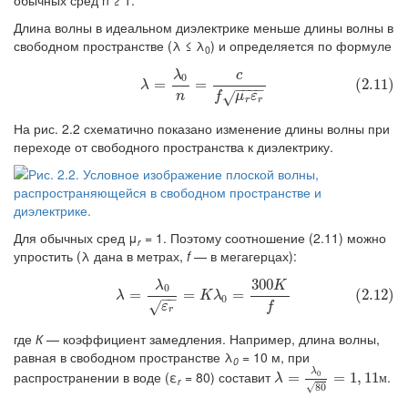
обычных сред n ≥ 1.
Длина волны в идеальном диэлектрике меньше длины волны в
свободном пространстве (λ ≤ λ
) и определяется по формуле
0
λ
c
(2.11)
λ
=
λ
0
n
=
c
f
μ
r
ε
r
0
=
=
(2.11)
λ
−
−
−
−
n
f
√
μ
ε
r
r
На рис. 2.2 схематично показано изменение длины волны при
переходе от свободного пространства к диэлектрику.
Для обычных сред μ
= 1. Поэтому соотношение (2.11) можно
r
упростить (λ дана в метрах,
f
— в мегагерцах):
300
λ
K
(2.12)
λ
=
λ
0
ε
r
=
K
λ
0
=
300
K
f
0
=
=
=
(2.12)
λ
K
λ
−
−
0
√
ε
f
r
где
К
— коэффициент замедления. Например, длина волны,
равная в свободном пространстве λ
= 10 м, при
0
λ
распространении в воде (ε
= 80) составит
.
0
λ
=
=
λ
0
80
=
1
=
,
11
1
м
,
11
м
λ
r
√
80