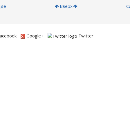
иде
Вверх
С
acebook
Google+
Twitter