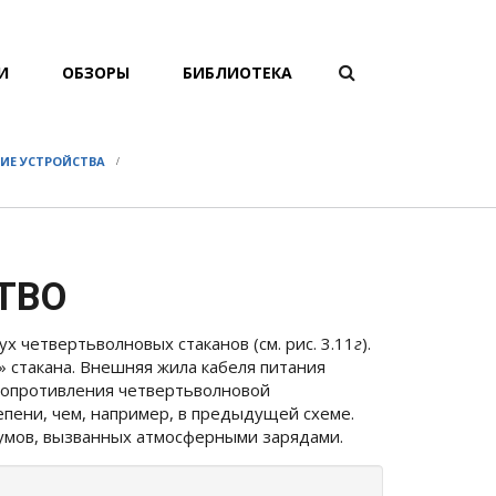
ФОРМА
И
ОБЗОРЫ
БИБЛИОТЕКА
Поиск
ПОИСКА
ИЕ УСТРОЙСТВА
ТВО
 четвертьволновых стаканов (см. рис. 3.11
г
).
» стакана. Внешняя жила кабеля питания
 сопротивления четвертьволновой
пени, чем, например, в предыдущей схеме.
мов, вызванных атмосферными зарядами.