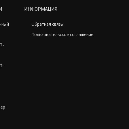
И
ИНФОРМАЦИЯ
онный
Обратная связь
Пользовательское соглашение
T-
T-
M
вер