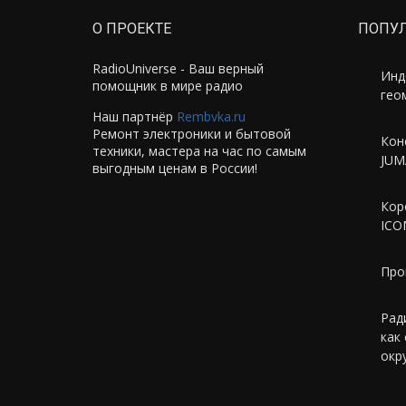
О ПРОЕКТЕ
ПОПУ
RadioUniverse - Ваш верный
Инд
помощник в мире радио
гео
Наш партнёр
Rembvka.ru
Ремонт электроники и бытовой
Кон
техники, мастера на час по самым
JUM
выгодным ценам в России!
Кор
ICO
Про
Рад
как
окр