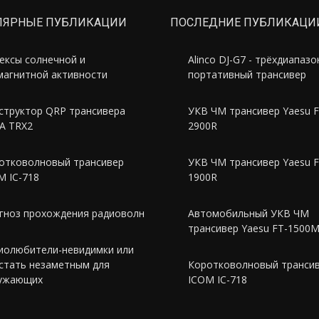
ЛЯРНЫЕ ПУБЛИКАЦИИ
ПОСЛЕДНИЕ ПУБЛИКАЦИ
ексы солнечной и
Alinco DJ-G7 - трёхдиапаз
магнитной активности
портативный трансивер
структор QRP трансивера
УКВ ЧМ трансивер Yaesu F
A TRX2
2900R
отковолновый трансивер
УКВ ЧМ трансивер Yaesu F
M IC-718
1900R
гноз прохождения радиоволн
Автомобильный УКВ ЧМ
трансивер Yaesu FT-1500
иолюбители-невидимки или
 стать незаметным для
Коротковолновый транси
ужающих
ICOM IC-718