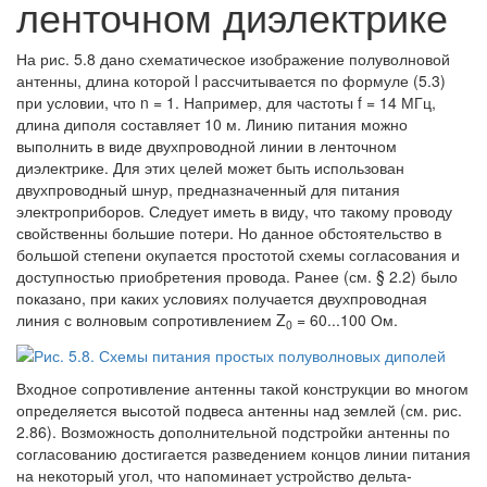
ленточном диэлектрике
На рис. 5.8 дано схематическое изображение полуволновой
антенны, длина которой
l
рассчитывается по формуле (5.3)
при условии, что
n = 1
. Например, для частоты
f = 14 МГц
,
длина диполя составляет 10 м. Линию питания можно
выполнить в виде двухпроводной линии в ленточном
диэлектрике. Для этих целей может быть использован
двухпроводный шнур, предназначенный для питания
электроприборов. Следует иметь в виду, что такому проводу
свойственны большие потери. Но данное обстоятельство в
большой степени окупается простотой схемы согласования и
доступностью приобретения провода. Ранее (см. § 2.2) было
показано, при каких условиях получается двухпроводная
линия с волновым сопротивлением
Z
= 60...100 Ом
.
0
Входное сопротивление антенны такой конструкции во многом
определяется высотой подвеса антенны над землей (см. рис.
2.86). Возможность дополнительной подстройки антенны по
согласованию достигается разведением концов линии питания
на некоторый угол, что напоминает устройство дельта-