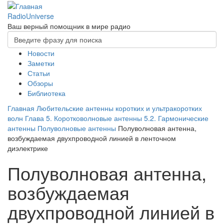
Перейти
к
RadioUniverse
основному
Ваш верный помощник в мире радио
Форма
содержанию
поиска
Главное
Новости
Поиск
Заметки
меню
Статьи
Обзоры
Библиотека
Главная
Любительские антенны коротких и ультракоротких
волн
Глава 5. Коротковолновые антенны
5.2. Гармонические
антенны
Полуволновые антенны
Полуволновая антенна,
возбуждаемая двухпроводной линией в ленточном
диэлектрике
Полуволновая антенна,
возбуждаемая
двухпроводной линией в