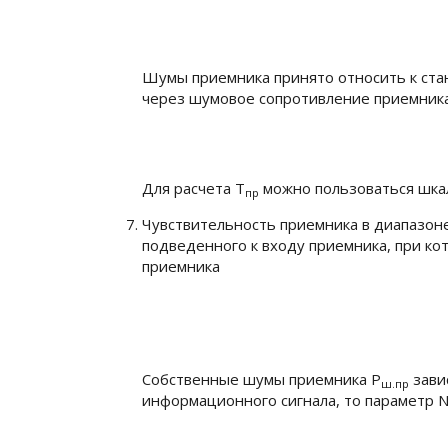
Шумы приемника принято относить к стан
через шумовое сопротивление приемник
Для расчета
T
можно пользоваться шка
пр
Чувствительность приемника в диапазон
подведенного к входу приемника, при ко
приемника
Собственные шумы приемника
Р
зави
ш.пр
информационного сигнала, то параметр