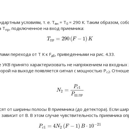
дартным условиям, т. е.
T
= T
= 290 К
. Таким образом, с
вн
0
а
Т
, подключенное на вход приемника:
пр
=
290
(
−
1
)
(4.18)
T
П
Р
=
290
(
F
−
1
)
K
T
F
K
П
Р
лами перехода от
T
К
к
F
, приведенными на рис. 4.33.
дБ
е УКВ принято характеризовать не напряжением на входных
торой на выходе появляется сигнал с мощностью
Р
. Отнош
с2
P
(4.19)
N
2
=
P
c
1
P
Ш
.
П
Р
1
c
=
N
2
P
.
Ш
П
Р
сят от ширины полосы
В
приемника (до детектора). Если ши
N
зависит от
В
. В этом случае чувствительность приемника 
−
21
=
4
(
−
1
)
⋅
10
(4.20)
P
c
1
=
4
N
2
(
F
−
1
)
B
⋅
10
−
21
P
N
F
B
1
2
c