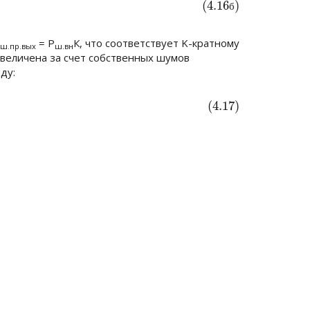
(4.16
)
б
= P
К
, что соответствует K-кратному
ш.пр.вых
ш.вн
величена за счет собственных шумов
ду:
(4.17)