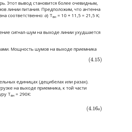
рь. Этот вывод становится более очевидным,
ов линии питания. Предположим, что антенна
вна соответственно:
а
)
T
= 10 + 11,5 = 21,5 К;
вн
шение сигнал-шум на выходе линии ухудшается
умами. Мощность шумов на выходе приемника
(4.15)
ельных единицах (децибелах или разах).
зке на выходе приемника, к той части
туру
T
= 290К
:
вн
Р
P
Ш
.
В
Н
K
(4.16
)
а