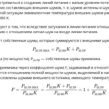
тремиться к созданию линий питания с малым уровнем поте
х составляющих внешних шумов, т. е. шумов антенны и шум
этой ситуации эквивалентная температура внешних шумов ра
880 К
.
уют о том, что вследствие затухания в линии питания отно
ению с отношением сигнал-шум на входе линии питания.
сит собственные шумы, которые суммируются с внешними ш
=
+
(4.15)
P
Ш
.
П
Р
.
В
Ы
Х
=
P
Ш
.
В
Н
K
+
P
Ш
.
П
Р
P
P
K
P
.
.
.
.
Ш
П
Р
В
Ы
Х
Ш
В
Н
Ш
П
Р
а (по мощности);
Р
— собственные шумы приемника.
ш.пр
 приемника через
коэффициент шума F
, задаваемый в относит
ся отношением полной мощности шумов, выделяемой в нагру
условлены шумами внешнего источника, имеющего темпера
+
P
P
K
P
P
6а)
F
=
P
Ш
.
П
Р
.
В
Ы
Х
P
Ш
.
В
Н
K
=
P
Ш
.
В
Н
K
+
P
Ш
.
П
Р
P
Ш
.
В
Н
K
=
1
+
P
Ш
.
П
.
.
.
.
.
Ш
П
Р
В
Ы
Х
Ш
В
Н
Ш
П
Р
Ш
П
Р
=
=
=
1
+
F
P
K
P
K
P
K
.
.
.
Ш
В
Н
Ш
В
Н
Ш
В
Н