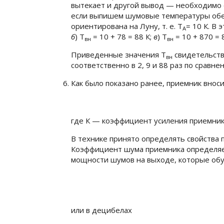
вытекает и другой вывод — необходимо с
если выпишем шумовые температуры обеи
ориентирована на Луну, т. е.
Т
= 10 К
. В 
А
б
)
Т
= 10 + 78 = 88 К
;
в
)
T
= 10 + 870 = 
вн
вн
Приведенные значения
Т
свидетельств
вн
соответственно в 2, 9 и 88 раз по сравн
Как было показано ранее, приемник вно
где
К
— коэффициент усиления приемник
В технике принято определять свойства
Коэффициент шума приемника определяет
мощности шумов на выходе, которые об
(4.1
или в децибелах