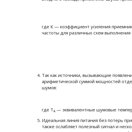
где
К
— коэффициент усиления приемника
частоты для различных схем выполнения в
Так как источники, вызывающие появлен
арифметической суммой мощностей отде
шумов:
где
Т
— эквивалентные шумовые темпер
A
Идеальная линия питания без потерь пр
также ослабляет полезный сигнал и нес