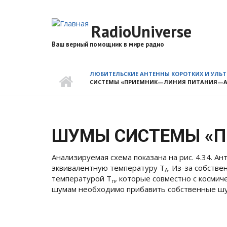
Перейти
к
RadioUniverse
основному
содержанию
Ваш верный помощник в мире радио
ЛЮБИТЕЛЬСКИЕ АНТЕННЫ КОРОТКИХ И УЛЬ
СИСТЕМЫ «ПРИЕМНИК—ЛИНИЯ ПИТАНИЯ—А
ШУМЫ СИСТЕМЫ «П
Анализируемая схема показана на рис. 4.34. 
эквивалентную температуру
Т
. Из-за собств
A
температурой
Т
, которые совместно с косм
п
шумам необходимо прибавить собственные шу