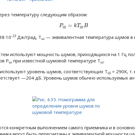
 через температуру следующим образом:
=
(4.11)
P
Ш
=
k
T
Ш
B
P
k
T
B
Ш
Ш
-23
38∙10
Дж/град,
Т
— эквивалентная температура шумов в 
ш
стем используют мощность шумов, приходящихся на 1 Гц по
мов
Р
при известной шумовой температуре
Т
.
ш
ш
на используют уровень шумов, соответствующих
T
= 290К
, т
Ш
ветствует —204 дБ. Уровень шумов обычно используемых ан
тся конкретным выполнением самого приемника и в основно
мника могут быть пересчитаны к эквивалентной мощности ш