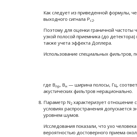
Как следует из приведенной формулы, 
выходного сигнала
Р
.
c2
Поэтому для оценки граничной частоты 
узкой полосой приемника (до детектора) 
также учета эффекта Доплера.
Использование специальных фильтров, п
где
В
,
В
— ширина полосы, Гц, соответ
пр
н
акустических фильтров нерационально.
Параметр
N
характеризует отношение с
2
условиях распространения допускается 
уровнем шумов.
Исследования показали, что ухо человек
вероятностью достоверного приема окол