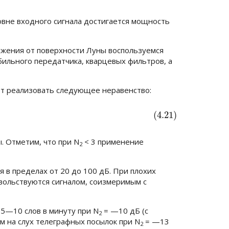
вне входного сигнала достигается мощность
ажения от поверхности Луны воспользуемся
абильного передатчика, кварцевых фильтров, а
ет реализовать следующее неравенство:
(4.21)
. Отметим, что при
N
< 3
применение
2
 в пределах от 20 до 100 дБ. При плохих
овольствуются сигналом, соизмеримым с
 5—10 слов в минуту при
N
= —10 дБ
(с
2
м на слух телеграфных посылок при
N
= —13
2