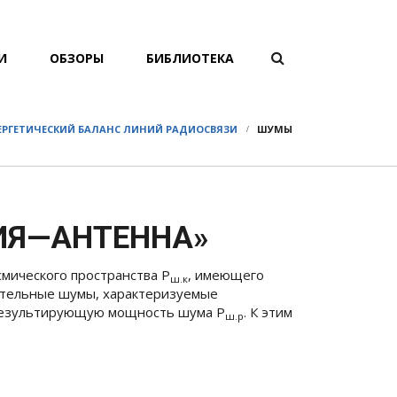
ФОРМА
И
ОБЗОРЫ
БИБЛИОТЕКА
Поиск
ПОИСКА
ЭНЕРГЕТИЧЕСКИЙ БАЛАНС ЛИНИЙ РАДИОСВЯЗИ
ШУМЫ
ИЯ—АНТЕННА»
осмического пространства
Р
, имеющего
ш.к
нительные шумы, характеризуемые
я результирующую мощность шума
Р
. К этим
ш.р