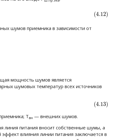
ш.пр.экв
(4.12)
ных шумов приемника в зависимости от
ющая мощность шумов является
арных шумовых температур всех источников
(4.13)
приемника;
T
— внешних шумов.
вн
я линия питания вносит собственные шумы, а
 эффект влияния линии питания заключается в