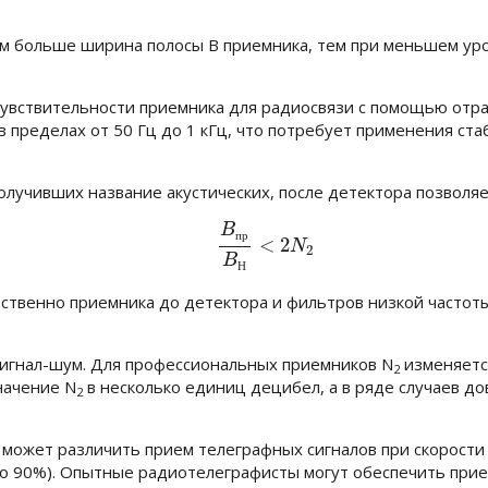
чем больше ширина полосы
В
приемника, тем при меньшем уро
чувствительности приемника для радиосвязи с помощью отр
в пределах от 50 Гц до 1 кГц, что потребует применения ст
олучивших название акустических, после детектора позволя
B
(4.21)
B
п
р
B
Н
<
2
N
2
п
р
<
2
N
2
B
Н
ственно приемника до детектора и фильтров низкой частоты
игнал-шум. Для профессиональных приемников
N
изменяется
2
значение
N
в несколько единиц децибел, а в ряде случаев д
2
а может различить прием телеграфных сигналов при скорости
о 90%). Опытные радиотелеграфисты могут обеспечить прие