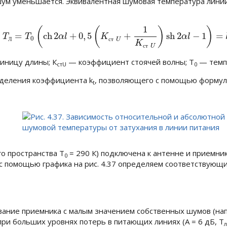
шум уменьшается. Эквивалентная шумовая температура лини
1
(
(
)
)
(4.14)
T
Л
=
T
0
(
c
h
2
α
l
+
0
,
5
(
K
с
т
U
+
1
K
с
т
U
)
s
h
2
α
l
−
1
)
=
k
t
T
0
=
c
h
2
+
0
,
5
+
s
h
2
−
1
=
T
T
α
l
K
α
l
0
Л
с
т
U
K
с
т
U
диницу длины;
К
— коэффициент стоячей волны;
Т
— темп
стU
0
ределения коэффициента
k
, позволяющего с помощью формул
t
о пространства
T
= 290 К
) подключена к антенне и приемни
0
с помощью графика на рис. 4.37 определяем соответствующ
вание приемника с малым значением собственных шумов (нап
при больших уровнях потерь в питающих линиях (
А = 6 дБ
,
Т
л