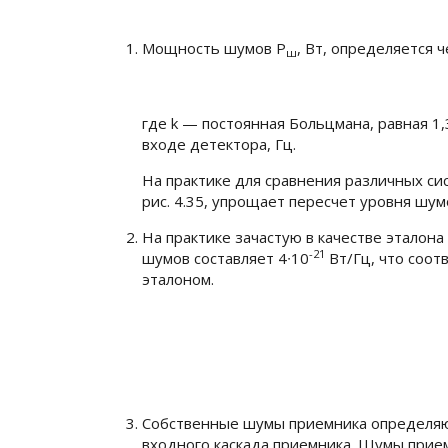
Мощность шумов
Р
, Вт, определяется
ш
где
k
— постоянная Больцмана, равная 1,
входе детектора, Гц.
На практике для сравнения различных си
рис. 4.35, упрощает пересчет уровня шу
На практике зачастую в качестве этало
-21
шумов составляет 4∙10
Вт/Гц, что соот
эталоном.
Собственные шумы приемника определяю
входного каскада приемника. Шумы прие