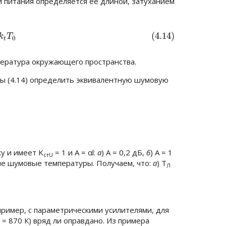
и питания определяется ее длиной, затуханием
(4.14)
k
T
0
t
ература окружающего пространства.
ы (4.14) определить эквивалентную шумовую
ку и имеет
K
= 1
и
A = αl
:
а
)
A = 0,2 дБ
,
б
)
A = 1
стU
ие шумовые температуры. Получаем, что:
а
) T
Л
ример, с параметрическими усилителями, для
= 870 К
) вряд ли оправдано. Из примера