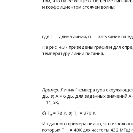
том, что на ее конце отношение сигнал/
и коэффициентом стоячей волны:
где
l
— длина линии;
α
— затухание па е
На рис. 4.37 приведены графики для оп
температуру линии питания.
Пример.
Линия (температура окружающег
дБ
,
в
)
A = 6 дБ
. Для заданных значений
A
= 11,5К,
б
)
T
= 78 К
,
в
)
T
= 870 К
.
л
л
Из данного примера видно, что использо
которых
T
= 40К
для частоты 432 МГц) 
пр