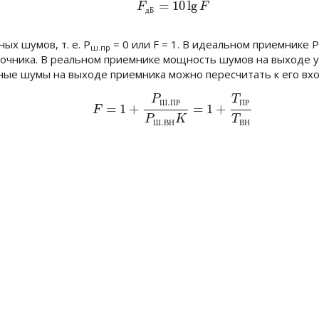
=
10
lg
(4.16б)
F
д
Б
=
10
lg
F
F
F
д
Б
ых шумов, т. е.
P
= 0
или
F = 1
. В идеальном приемнике
Р
ш.пр
чника. В реальном приемнике мощность шумов на выходе у
ные шумы на выходе приемника можно пересчитать к его вхо
P
T
(4.17)
F
=
1
+
P
Ш
.
П
Р
P
Ш
.
В
Н
K
=
1
+
T
П
Р
T
В
Н
.
Ш
П
Р
П
Р
=
1
+
=
1
+
F
P
K
T
.
Ш
В
Н
В
Н