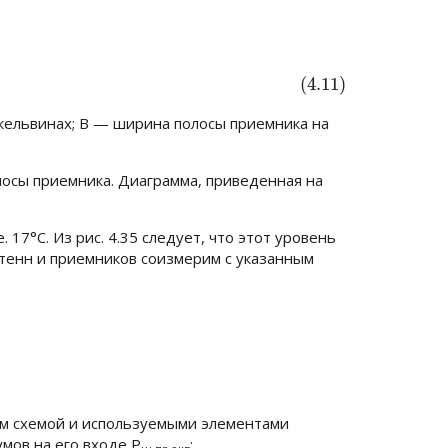
(4.11)
кельвинах;
В
— ширина полосы приемника на
лосы приемника. Диаграмма, приведенная на
. е. 17°С. Из рис. 4.35 следует, что этот уровень
тенн и приемников соизмерим с указанным
м схемой и используемыми элементами
умов на его входе
Р
: