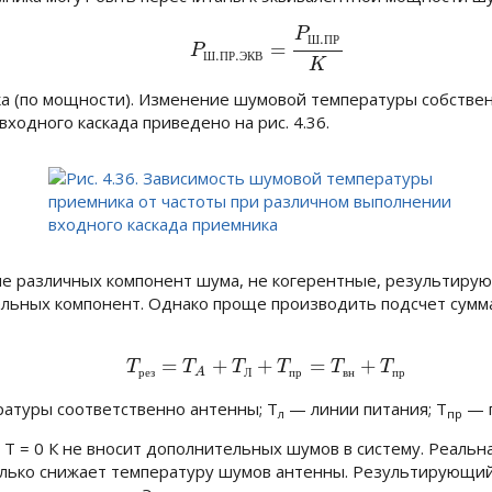
P
(4.12)
P
Ш
.
П
Р
.
Э
К
В
=
P
Ш
.
П
Р
K
.
Ш
П
Р
=
P
.
.
Ш
П
Р
Э
К
В
K
 (по мощности). Изменение шумовой температуры собствен
ходного каскада приведено на рис. 4.36.
ие различных компонент шума, не когерентные, результиру
льных компонент. Однако проще производить подсчет сумм
=
+
+
=
+
(4.13)
T
р
е
з
=
T
A
+
T
Л
+
T
п
р
=
T
в
н
+
T
п
р
T
T
T
T
T
T
A
р
е
з
Л
п
р
в
н
п
р
атуры соответственно антенны;
Т
— линии питания;
T
— 
л
пр
и
T = 0 К
не вносит дополнительных шумов в систему. Реальна
колько снижает температуру шумов антенны. Результирующий