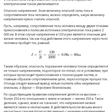
электрическим током увеличивается.
Опасное напряжение. Зная величину опасной силы тока и
сопротивления тела человека, можно определить, какую величину
напряжения нужно считать опасной.
Пусть, например, сопротивление тела человека между двумя точками
прикосновения к полюсам источника электрическою тока равно 2
000
ом
. В этом случае напряжение в 120
в
уже является опасным для
жизни человека, так как под действием этого напряжения через тело
человека пройдет ток, равный:
120
U
=
=
=
0.06
=
60
I
=
U
R
=
120
2000
=
0.06
а
=
60
м
а
I
а
м
а
2000
R
Таким образом, опасность поражения человека током определяется
не только напряжением, под которое он попал, но и условиями, при
которых происходит прикосновение к токонесущим частям, и
главным образом сопротивлением цепи, через которую прошел ток.
Отсюда следует важный вывод:
нельзя считать одни напряжения
опасными, а другие
—
безусловно безопасными
.
По существующим правилам напряжения делятся на высокие —
более 250
в
по отношению к земле и низкие — менее 250
в
. Такое
деление, однако, вовсе не означает, что напряжения низкие
являются также и неопасными. В действительности весьма много
несчастных случаев происходит именно с низкими напряжениями,