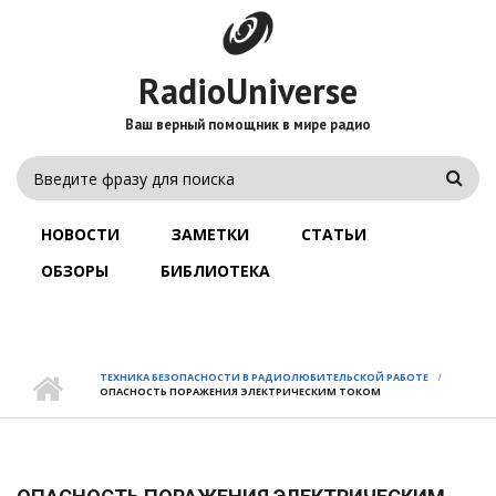
Перейти
к
основному
содержанию
RadioUniverse
Ваш верный помощник в мире радио
ФОРМА
Поис
ПОИСКА
ГЛАВНОЕ
МЕНЮ
НОВОСТИ
ЗАМЕТКИ
СТАТЬИ
ОБЗОРЫ
БИБЛИОТЕКА
ТЕХНИКА БЕЗОПАСНОСТИ В РАДИОЛЮБИТЕЛЬСКОЙ РАБОТЕ
ОПАСНОСТЬ ПОРАЖЕНИЯ ЭЛЕКТРИЧЕСКИМ ТОКОМ