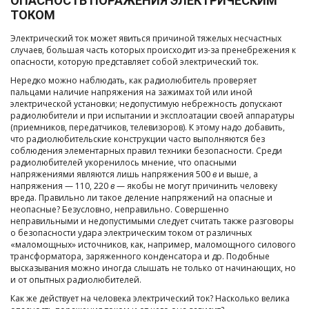
ОПАСНОСТЬ ПОРАЖЕНИЯ ЭЛЕКТРИЧЕСКИМ
ТОКОМ
Электрический ток может явиться причиной тяжелых несчастных
случаев, большая часть которых происходит из-за пренебрежения к
опасности, которую представляет собой электрический ток.
Нередко можно наблюдать, как радиолюбитель проверяет
пальцами наличие напряжения на зажимах той или иной
электрической установки; недопустимую небрежность допускают
радиолюбители и при испытании и эксплоатации своей аппаратуры
(приемников, передатчиков, телевизоров). К этому надо добавить,
что радиолюбительские конструкции часто выполняются без
соблюдения элементарных правил техники безопасности. Среди
радиолюбителей укоренилось мнение, что опасными
напряжениями являются лишь напряжения 500
в
и выше, а
напряжения — 110, 220
в
— якобы не могут причинить человеку
вреда. Правильно ли такое деление напряжений на опасные и
неопасные? Безусловно, неправильно. Совершенно
неправильными и недопустимыми следует считать также разговоры
о безопасности удара электрическим током от различных
«маломощных» источников, как, например, маломощного силового
трансформатора, заряженного конденсатора и др. Подобные
высказывания можно иногда слышать не только от начинающих, но
и от опытных радиолюбителей.
Как же действует на человека электрический ток? Насколько велика