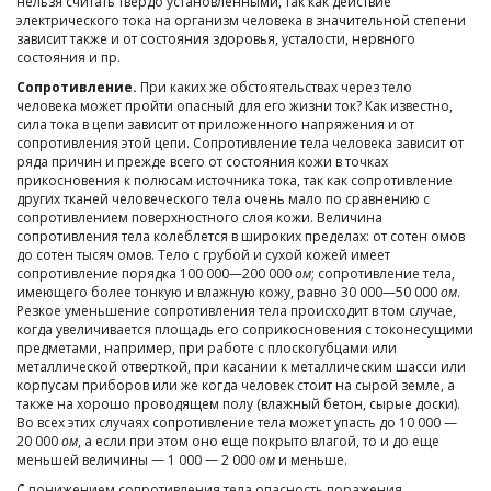
нельзя считать твердо установленными, так как действие
электрического тока на организм человека в значительной степени
зависит также и от состояния здоровья, усталости, нервного
состояния и пр.
Сопротивление.
При каких же обстоятельствах через тело
человека может пройти опасный для его жизни ток? Как известно,
сила тока в цепи зависит от приложенного напряжения и от
сопротивления этой цепи. Сопротивление тела человека зависит от
ряда причин и прежде всего от состояния кожи в точках
прикосновения к полюсам источника тока, так как сопротивление
других тканей человеческого тела очень мало по сравнению с
сопротивлением поверхностного слоя кожи. Величина
сопротивления тела колеблется в широких пределах: от сотен омов
до сотен тысяч омов. Тело с грубой и сухой кожей имеет
сопротивление порядка 100 000—200 000
ом
; сопротивление тела,
имеющего более тонкую и влажную кожу, равно 30 000—50 000
ом
.
Резкое уменьшение сопротивления тела происходит в том случае,
когда увеличивается площадь его соприкосновения с токонесущими
предметами, например, при работе с плоскогубцами или
металлической отверткой, при касании к металлическим шасси или
корпусам приборов или же когда человек стоит на сырой земле, а
также на хорошо проводящем полу (влажный бетон, сырые доски).
Во всех этих случаях сопротивление тела может упасть до 10 000 —
20 000
ом
, а если при этом оно еще покрыто влагой, то и до еще
меньшей величины — 1 000 — 2 000
ом
и меньше.
С понижением сопротивления тела опасность поражения