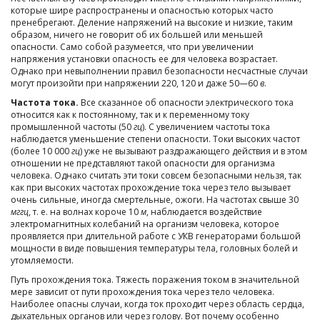
которые шире распространены и опасностью которых часто
пренебрегают. Деление напряжений на высокие и низкие, таким
образом, ничего не говорит об их большей или меньшей
опасности. Само собой разумеется, что при увеличении
напряжения установки опасность ее для человека возрастает.
Однако при невыполнении правил безопасности несчастные случаи
могут произойти при напряжении 220, 120 и даже 50—60
в
.
Частота тока.
Все сказанное об опасности электрического тока
относится как к постоянному, так и к переменному току
промышленной частоты (50
гц
). С увеличением частоты тока
наблюдается уменьшение степени опасности. Токи высоких частот
(более 10 000
гц
) уже не вызывают раздражающего действия и в этом
отношении не представляют такой опасности для организма
человека. Однако считать эти токи совсем безопасными нельзя, так
как при высоких частотах прохождение тока через тело вызывает
очень сильные, иногда смертельные, ожоги. На частотах свыше 30
мггц
, т. е. на волнах короче 10
м
, наблюдается воздействие
электромагнитных колебаний на организм человека, которое
проявляется при длительной работе с УКВ генераторами большой
мощности в виде повышения температуры тела, головных болей и
утомляемости.
Путь прохождения тока. Тяжесть поражения током в значительной
мере зависит от пути прохождения тока через тело человека.
Наиболее опасны случаи, когда ток проходит через область сердца,
дыхательных органов или через голову. Вот почему особенно