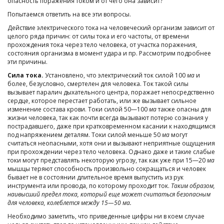
опасность поражения током и от чего она зависит?
Попытаемся ответить на все эти вопросы.
Действие электрического тока на человеческий организм зависит от
целого ряда причин: от силы тока и его частоты, от времени
прохождения тока через тело человека, от участка поражения,
состояния организма в момент удара и пр. Рассмотрим подробнее
эти причины.
Сила тока.
Установлено, что электрический ток силой 100
ма
и
более, безусловно, смертелен для человека. Ток такой силы
вызывает паралич дыхательного центра, поражает непосредственно
сердце, которое перестает работать, или же вызывает сильное
изменение состава крови. Токи силой 50—100
ма
также опасны для
жизни человека, так как почти всегда вызывают потерю сознания у
пострадавшего, даже при кратковременном касании к находящимся
под напряжением деталям. Токи силой меньше 50
ма
могут
считаться неопасными, хотя они и вызывают неприятные ощущения
при прохождении через тело человека. Однако даже и такие слабые
токи могут представлять некоторую угрозу, так как уже при 15—20
ма
мышцы теряют способность произвольно сокращаться и человек
бывает не в состоянии длительное время выпустить из рук
инструмента или провода, по которому проходит ток.
Таким образом,
наивысший предел тока, который еще может считаться безопасным
для человека, колеблется между 15—50 ма.
Необходимо заметить, что приведенные цифры ни в коем случае