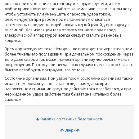
опасно прикосновение к источнику тока двумя руками, а также
любое прикосновение при работе на земле или заземленном полу.
Чтобы устранить или уменьшить опасность удара током,
рекомендуется при работе под напряжением опасаться
заземленных предметов и действовать одной рукой, держа другую
за спиной. Для изоляции тела от заземленного пола перед
электрической аппаратурой всегда следует стелить резиновые
коврики.
Время прохождения тока. Чем дольше проходит ток через тело, тем
более тяжелы его последствия. При длительном прохождении через
тело даже слабый ток может нанести организму человека тяжелые
повреждения. Поэтому при несчастных случаях очень важно бывает
быстро освободить пострадавшего от тока.
Состояние организма. При ударе током состояние организма также
играет немаловажную роль на последствия удара: при
напряженном внимании вредное действие тока ослабляется, а при
неожиданном ударе действие тока бывает значительно более
сильным.
Памятка по технике безопасности
Вверх