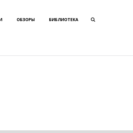
ФОРМА
И
ОБЗОРЫ
БИБЛИОТЕКА
Поиск
ПОИСКА