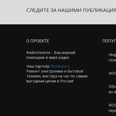
СЛЕДИТЕ ЗА НАШИМИ ПУБЛИКАЦИ
О ПРОЕКТЕ
ПОПУ
RadioUniverse - Ваш верный
Инд
помощник в мире радио
гео
Наш партнёр
Rembvka.ru
Ремонт электроники и бытовой
WSP
техники, мастера на час по самым
выгодным ценам в России!
Обз
во 
ROS
пер