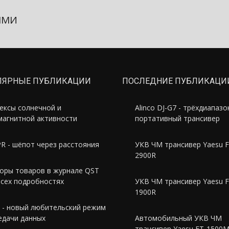
ЯМИ
ЛЯРНЫЕ ПУБЛИКАЦИИ
ПОСЛЕДНИЕ ПУБЛИКАЦИ
ексы солнечной и
Alinco DJ-G7 - трёхдиапаз
магнитной активности
портативный трансивер
R - шёпот через расстояния
УКВ ЧМ трансивер Yaesu F
2900R
оры товаров в журнале QST
всех подробностях
УКВ ЧМ трансивер Yaesu F
1900R
 - новый любительский режим
едачи данных
Автомобильный УКВ ЧМ
трансивер Yaesu FT-1500