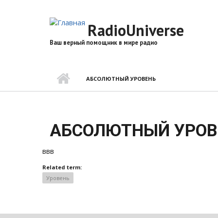
Перейти
к
RadioUniverse
основному
содержанию
Ваш верный помощник в мире радио
АБСОЛЮТНЫЙ УРОВЕНЬ
АБСОЛЮТНЫЙ УРОВ
ввв
Related term:
Уровень