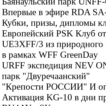
Баянаульский парк UNFF-
Впервые в эфире RDA SA
Кубки, призы, дипломы к
Европейский PSK Клуб от
UE3XFF/3 из природного 
в рамках WFF GreenDay
URFF экспедиция NEV O
парк "Двуречаанский"
"Крепости РОССИИ" И о
Активация KG-10 в дни п