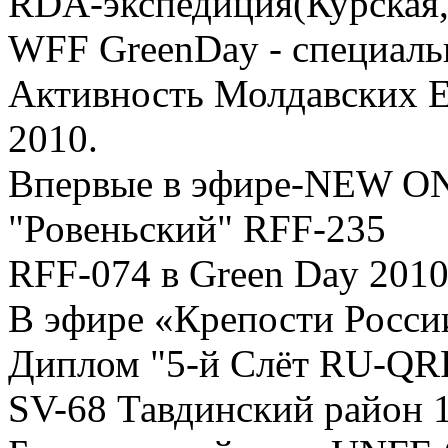
RDA-экспедиция(Курская, 
WFF GreenDay - специаль
Активность Молдавских 
2010.
Впервые в эфире-NEW O
"Ровеньский" RFF-235
RFF-074 в Green Day 201
В эфире «Крепости Росси
Диплом "5-й Слёт RU-QR
SV-68 Тавдинский район 