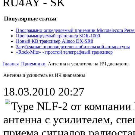
RU4AY - SK
Популярные статьи
Программно-определяемый приемник Microtelecom Perse
Программируемый трансивер SDR-1000
Новый КВ трансивер Alinco DX-SR8
Зарубежные производители любительской аппаратуры
«Rock-Mite» - простой телеграфный трансивер
Главная
Приемники
Антенна и усилитель на НЧ диапазоны
Антенна и усилитель на НЧ диапазоны
18.03.2010 20:27
Type NLF-2 от компании 
антенна с усилителем, сп
приема сигналов радиоста