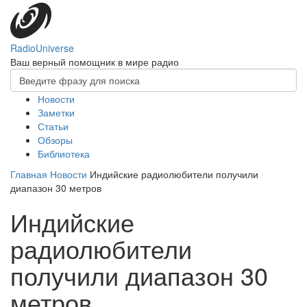
Перейти
к
основному
содержанию
RadioUniverse
Ваш верный помощник в мире радио
Форма
поиска
Главное
Новости
Поиск
Заметки
меню
Статьи
Обзоры
Библиотека
Главная
Новости
Индийские радиолюбители получили
диапазон 30 метров
Индийские
радиолюбители
получили диапазон 30
метров