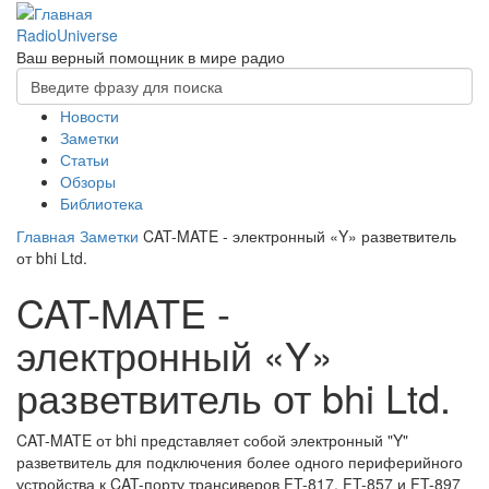
Перейти
к
RadioUniverse
основному
Ваш верный помощник в мире радио
Форма
содержанию
поиска
Главное
Новости
Поиск
Заметки
меню
Статьи
Обзоры
Библиотека
Главная
Заметки
CAT-MATE - электронный «Y» разветвитель
от bhi Ltd.
CAT-MATE -
электронный «Y»
разветвитель от bhi Ltd.
CAT-MATE от bhi представляет собой электронный "Y"
разветвитель для подключения более одного периферийного
устройства к CAT-порту трансиверов FT-817, FT-857 и FT-897