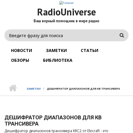
Перейти
к
RadioUniverse
основному
содержанию
Ваш верный помощник в мире радио
ФОРМА
Поис
ПОИСКА
ГЛАВНОЕ
МЕНЮ
НОВОСТИ
ЗАМЕТКИ
СТАТЬИ
ОБЗОРЫ
БИБЛИОТЕКА
ЗАМЕТКИ
ДЕШИФРАТОР ДИАПАЗОНОВ ДЛЯ КВ ТРАНСИВЕРА
ДЕШИФРАТОР ДИАПАЗОНОВ ДЛЯ КВ
ТРАНСИВЕРА
Дешифратор диапазонов трансивера KRC2 от Elecraft - это