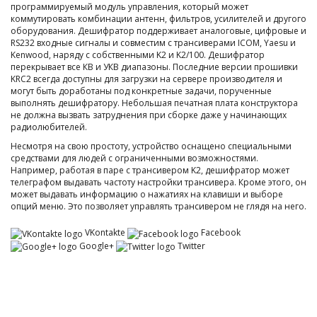
программируемый модуль управления, который может
коммутировать комбинации антенн, фильтров, усилителей и другого
оборудования. Дешифратор поддерживает аналоговые, цифровые и
RS232 входные сигналы и совместим с трансиверами ICOM, Yaesu и
Kenwood, наряду с собственными K2 и K2/100. Дешифратор
перекрывает все КВ и УКВ диапазоны. Последние версии прошивки
KRC2 всегда доступны для загрузки на сервере производителя и
могут быть доработаны под конкретные задачи, порученные
выполнять дешифратору. Небольшая печатная плата конструктора
не должна вызвать затруднения при сборке даже у начинающих
радиолюбителей.
Несмотря на свою простоту, устройство оснащено специальными
средствами для людей с ограниченными возможностями.
Например, работая в паре с трансивером K2, дешифратор может
телеграфом выдавать частоту настройки трансивера. Кроме этого, он
может выдавать информацию о нажатиях на клавиши и выборе
опций меню. Это позволяет управлять трансивером не глядя на него.
VKontakte
Facebook
Google+
Twitter