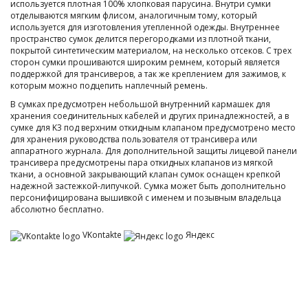
используется плотная 100% хлопковая парусина. Внутри сумки
отделываются мягким флисом, аналогичным тому, который
используется для изготовления утепленной одежды. Внутреннее
пространство сумок делится перегородками из плотной ткани,
покрытой синтетическим материалом, на несколько отсеков. С трех
сторон сумки прошиваются широким ремнем, который является
поддержкой для трансиверов, а так же креплением для зажимов, к
которым можно подцепить наплечный ремень.
В сумках предусмотрен небольшой внутренний кармашек для
хранения соединительных кабелей и других принадлежностей, а в
сумке для K3 под верхним откидным клапаном предусмотрено место
для хранения руководства пользователя от трансивера или
аппаратного журнала. Для дополнительной защиты лицевой панели
трансивера предусмотрены пара откидных клапанов из мягкой
ткани, а основной закрывающий клапан сумок оснащен крепкой
надежной застежкой-липучкой. Сумка может быть дополнительно
персонифицирована вышивкой с именем и позывным владельца
абсолютно бесплатно.
VKontakte
Яндекс