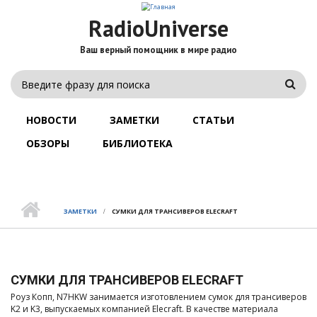
Перейти
к
RadioUniverse
основному
содержанию
Ваш верный помощник в мире радио
ФОРМА
Поис
ПОИСКА
ГЛАВНОЕ
МЕНЮ
НОВОСТИ
ЗАМЕТКИ
СТАТЬИ
ОБЗОРЫ
БИБЛИОТЕКА
ЗАМЕТКИ
СУМКИ ДЛЯ ТРАНСИВЕРОВ ELECRAFT
СУМКИ ДЛЯ ТРАНСИВЕРОВ ELECRAFT
Роуз Копп, N7HKW занимается изготовлением сумок для трансиверов
K2 и K3, выпускаемых компанией Elecraft. В качестве материала