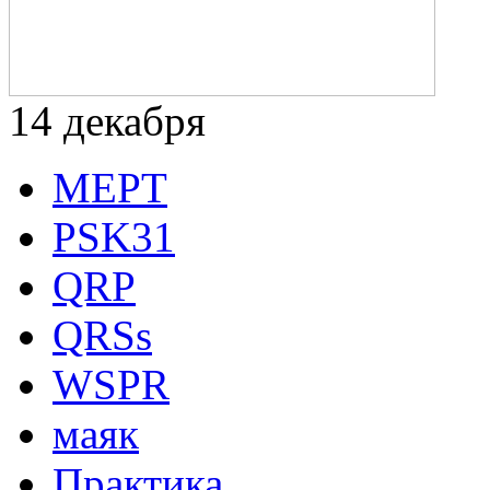
14
декабря
MEPT
PSK31
QRP
QRSs
WSPR
маяк
Практика