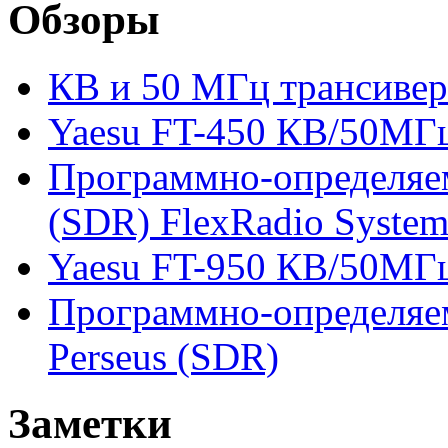
Обзоры
КВ и 50 МГц трансиве
Yaesu FT-450 КВ/50МГц
Программно-определяе
(SDR) FlexRadio Syste
Yaesu FT-950 КВ/50МГц
Программно-определяе
Perseus (SDR)
Заметки