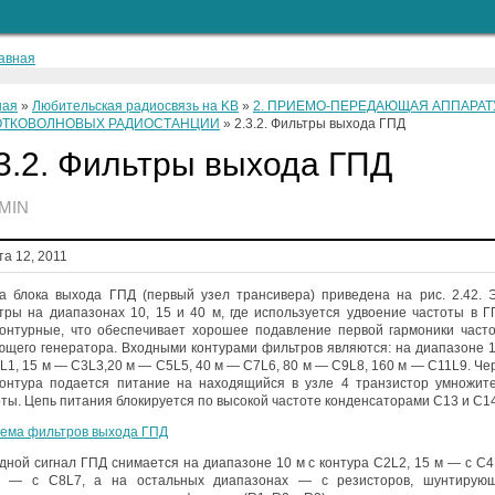
ная
»
Любительская радиосвязь на KB
»
2. ПРИЕМО-ПЕРЕДАЮЩАЯ АППАРАТ
ОТКОВОЛНОВЫХ РАДИОСТАНЦИИ
»
2.3.2. Фильтры выхода ГПД
3.2. Фильтры выхода ГПД
MIN
та 12, 2011
а блока выхода ГПД (первый узел трансивера) приведена на рис. 2.42. 
тры на диапазонах 10, 15 и 40 м, где используется удвоение частоты в Г
контурные, что обеспечивает хорошее подавление первой гармоники част
ющего генератора. Входными контурами фильтров являются: на диапазоне 
L1, 15 м — С3L3,20 м — C5L5, 40 м — С7L6, 80 м — С9L8, 160 м — C11L9. Че
контура подается питание на находящийся в узле 4 транзистор умножит
оты. Цепь питания блокируется по высокой частоте конденсаторами С13 и С14
дной сигнал ГПД снимается на диапазоне 10 м с контура C2L2, 15 м — с C4
 — с С8L7, а на остальных диапазонах — с резисторов, шунтирую