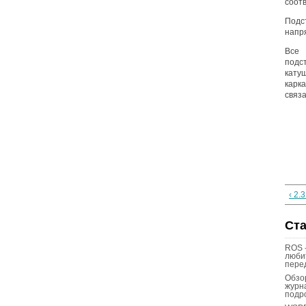
соот
Подс
напр
Все 
подс
катуш
карк
связа
‹ 2.
Ст
ROS 
люби
пере
Обзо
журн
подр