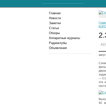
Главная
Новости
Глав
Заметки
КОР
Статьи
2.
Обзоры
Аппаратные журналы
Радиоклубы
AD
Объявления
авгус
Схем
филь
двух
зада
— C1
эти 
част
Выхо
40 м