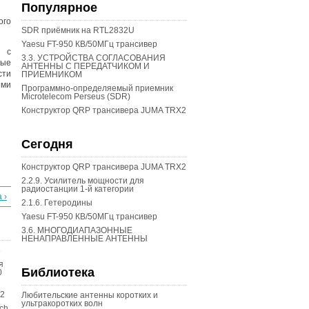
Популярное
ого
SDR приёмник на RTL2832U
Yaesu FT-950 КВ/50МГц трансивер
м с
3.3. УСТРОЙСТВА СОГЛАСОВАНИЯ
ные
АНТЕННЫ С ПЕРЕДАТЧИКОМ И
сти
ПРИЕМНИКОМ
ями
Программно-определяемый приемник
Microtelecom Perseus (SDR)
Конструктор QRP трансивера JUMA TRX2
Сегодня
Конструктор QRP трансивера JUMA TRX2
2.2.9. Усилитель мощности для
радиостанции 1-й категории
 ›
2.1.6. Гетеродины
Yaesu FT-950 КВ/50МГц трансивер
3.6. МНОГОДИАПАЗОННЫЕ
НЕНАПРАВЛЕННЫЕ АНТЕННЫ
3
я
Библиотека
0
X2
Любительские антенны коротких и
ультракоротких волн
ch