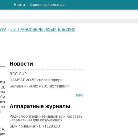
Войти
Зарегистрироваться
УРА
»
2.3. ТРАНСИВЕРЫ ЛЮБИТЕЛЬСКИХ
Новости
RCC CUP
HAMSAT VO-52 снова в эфире
Эти
Больше никаких PY0S экспедиций
ПД,
оты
ещё
10м
рез
Аппаратные журналы
еля
.
Радиолюбители-невидимки или как стать
незаметным для окружающих
SDR приёмник на RTL2832U
L4,
щих