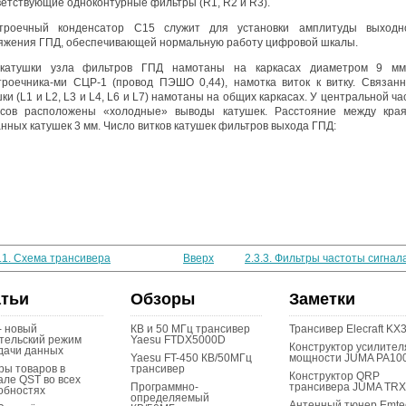
ветствующие одноконтурные фильтры (R1, R2 и R3).
троечный конденсатор С15 служит для установки амплитуды выходн
яжения ГПД, обеспечивающей нормальную работу цифровой шкалы.
катушки узла фильтров ГПД намотаны на каркасах диаметром 9 м
троечника-ми СЦР-1 (провод ПЭШО 0,44), намотка виток к витку. Связан
ки (L1 и L2, L3 и L4, L6 и L7) намотаны на общих каркасах. У центральной ча
асов расположены «холодные» выводы катушек. Расстояние между кра
нных катушек 3 мм. Число витков катушек фильтров выхода ГПД:
3.1. Схема трансивера
Вверх
2.3.3. Фильтры частоты сигнала
атьи
Обзоры
Заметки
- новый
КВ и 50 МГц трансивер
Трансивер Elecraft KX
тельский режим
Yaesu FTDX5000D
Конструктор усилител
дачи данных
Yaesu FT-450 КВ/50МГц
мощности JUMA PA10
ры товаров в
трансивер
Конструктор QRP
але QST во всех
Программно-
трансивера JUMA TR
обностях
определяемый
Антенный тюнер Emte