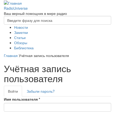
Перейти к основному содержанию
RadioUniverse
Ваш верный помощник в мире радио
Форма поиска
Новости
Поиск
Главное меню
Заметки
Статьи
Обзоры
Библиотека
Главная
Учётная запись пользователя
Учётная запись
пользователя
Войти
(активная
Забыли пароль?
Главные вкладки
вкладка)
Имя пользователя
*